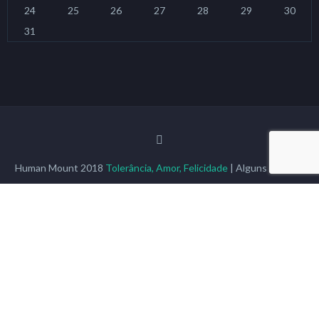
24
25
26
27
28
29
30
31
Human Mount 2018
Tolerância, Amor, Felicidade
| Alguns Direitos
Reservados, mais informações
contact@humanmount.com
|
Webmail HM
|
Events HM
English
Français
Español
Português
Multilingual WordPress
with WPML