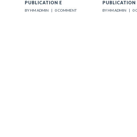
PUBLICATION E
PUBLICATION
BY HM ADMIN    |    
0 COMMENT
BY HM ADMIN    |    
0