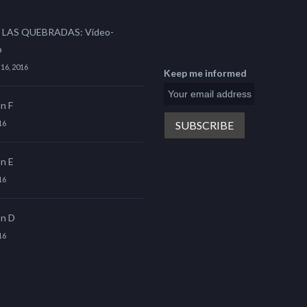
 LAS QUEBRADAS: Video-
o
16, 2016
Keep me informed
on F
16
on E
16
on D
16