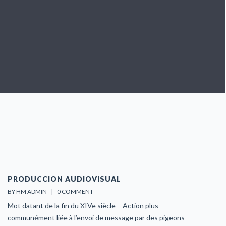
PRODUCCION AUDIOVISUAL
BY HM ADMIN    |    
0 COMMENT
Mot datant de la fin du XIVe siècle – Action plus
communément liée à l’envoi de message par des pigeons