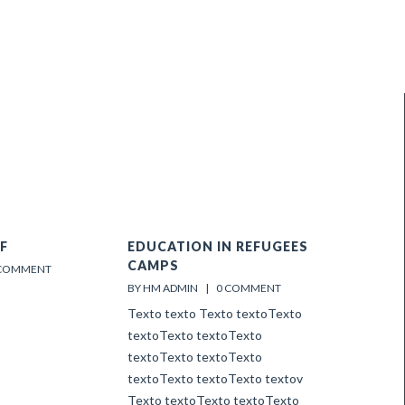
F
EDUCATION IN REFUGEES
CAMPS
 COMMENT
BY HM ADMIN    |    
0 COMMENT
Texto texto Texto textoTexto
textoTexto textoTexto
textoTexto textoTexto
textoTexto textoTexto textov
Texto textoTexto textoTexto