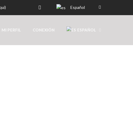
Español
quí)
MI PERFIL
CONEXIÓN
ESPAÑOL