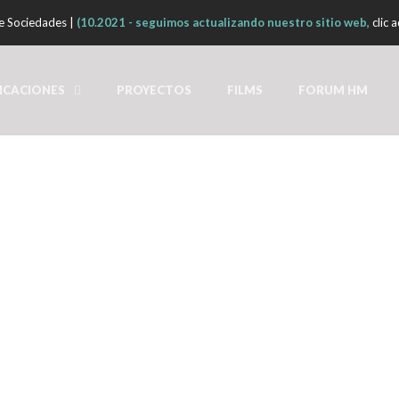
de Sociedades |
(10.2021 - seguimos actualizando nuestro sitio web,
clic a
ICACIONES
PROYECTOS
FILMS
FORUM HM