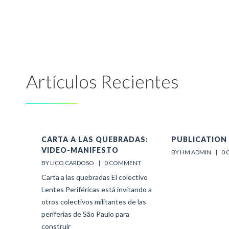
Artículos Recientes
CARTA A LAS QUEBRADAS:
PUBLICATION 
VIDEO-MANIFESTO
BY HM ADMIN    |    
0
BY LICO CARDOSO    |    
0 COMMENT
Carta a las quebradas El colectivo
Lentes Periféricas está invitando a
otros colectivos militantes de las
periferias de São Paulo para
construir