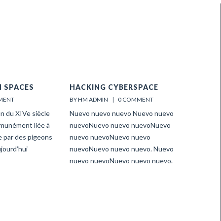
N SPACES
HACKING CYBERSPACE
MENT
BY HM ADMIN    |    
0 COMMENT
in du XIVe siècle
Nuevo nuevo nuevo Nuevo nuevo
mmunément liée à
nuevoNuevo nuevo nuevoNuevo
e par des pigeons
nuevo nuevoNuevo nuevo
jourd’hui
nuevoNuevo nuevo nuevo. Nuevo
nuevo nuevoNuevo nuevo nuevo.