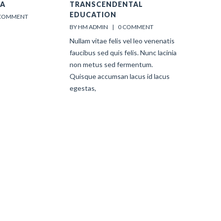
 A
TRANSCENDENTAL
EDUCATION
 COMMENT
BY HM ADMIN    |    
0 COMMENT
Nullam vitae felis vel leo venenatis
faucibus sed quis felis. Nunc lacinia
non metus sed fermentum.
Quisque accumsan lacus id lacus
egestas,