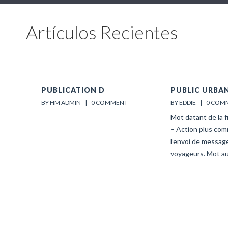
Artículos Recientes
PUBLICATION D
PUBLIC URBA
BY HM ADMIN    |    
0 COMMENT
BY EDDIE    |    
0 COM
Mot datant de la f
– Action plus co
l’envoi de messag
voyageurs. Mot au